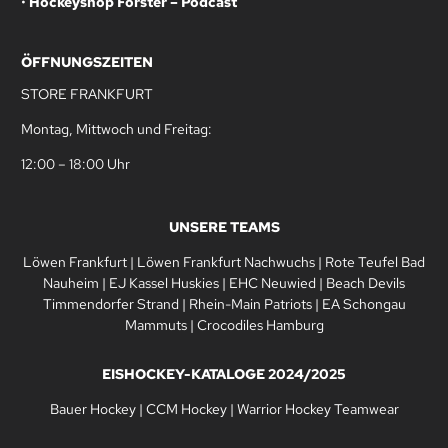
•
Hockeyshop Forster – Podcast
ÖFFNUNGSZEITEN
STORE FRANKFURT
Montag, Mittwoch und Freitag:
12:00 – 18:00 Uhr
UNSERE TEAMS
Löwen Frankfurt
|
Löwen Frankfurt Nachwuchs
|
Rote Teufel Bad
Nauheim
|
EJ Kassel Huskies
|
EHC Neuwied
|
Beach Devils
Timmendorfer Strand
|
Rhein-Main Patriots
|
EA Schongau
Mammuts
|
Crocodiles Hamburg
EISHOCKEY-KATALOGE 2024/2025
Bauer Hockey
|
CCM Hockey
|
Warrior Hockey Teamwear