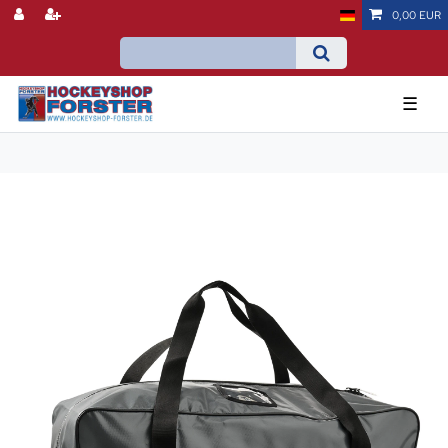
0,00 EUR
☰