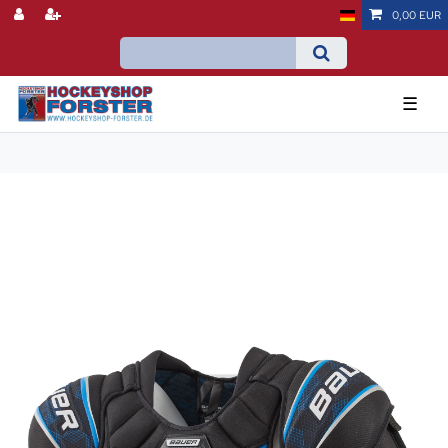
0,00 EUR
☰