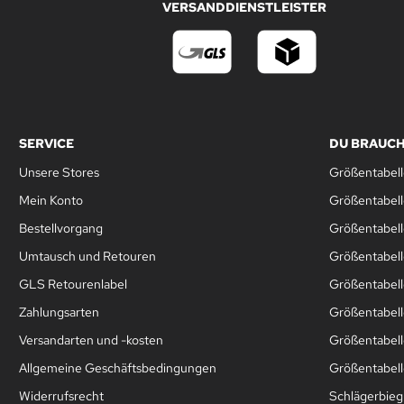
VERSANDDIENSTLEISTER
SERVICE
DU BRAUCH
Unsere Stores
Größentabell
Mein Konto
Größentabel
Bestellvorgang
Größentabell
Umtausch und Retouren
Größentabell
GLS Retourenlabel
Größentabell
Zahlungsarten
Größentabel
Versandarten und -kosten
Größentabell
Allgemeine Geschäftsbedingungen
Größentabelle
Widerrufsrecht
Schlägerbie