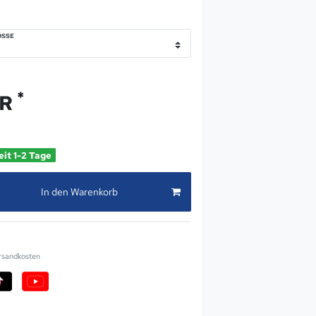
SSE
*
UR
eit 1-2 Tage
In den Warenkorb
rsandkosten