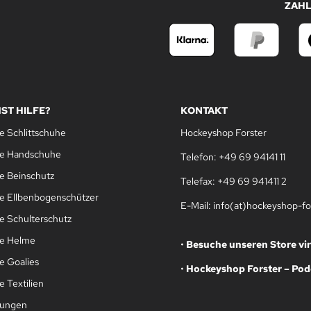
ZAH
ST HILFE?
KONTAKT
e Schlittschuhe
Hockeyshop Forster
le Handschuhe
Telefon: +49 69 94141 11
e Beinschutz
Telefax: +49 69 941411 2
e Ellbenbogenschützer
E-Mail: info(at)hockeyshop-fo
e Schulterschutz
le Helme
•
Besuche unseren Store vir
e Goalies
•
Hockeyshop Forster – Pod
 Textilien
gungen