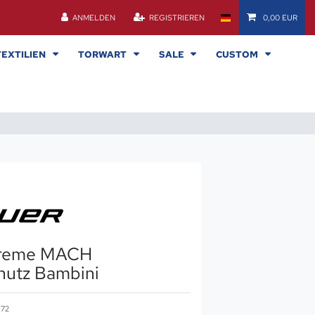
ANMELDEN
REGISTRIEREN
0,00 EUR
TEXTILIEN
TORWART
SALE
CUSTOM
preme MACH
hutz Bambini
872