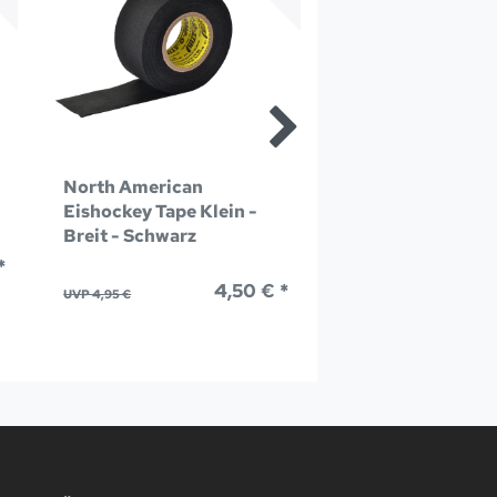
North American
Cwench Sport
Eishockey Tape Klein -
Erfrischungsget
Breit - Schwarz
*
ab 
UVP 3,75 €
4,50 € *
UVP 4,95 €