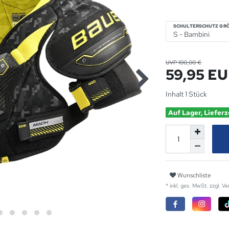
SCHULTERSCHUTZ GRÖ
UVP 100,00 €
59,95 E
Inhalt
1
Stück
Auf Lager, Lieferz
Wunschliste
* inkl. ges. MwSt. zzgl.
Ve