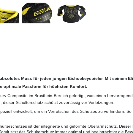
absolutes Muss für jeden jungen Eishockeyspieler. Mit seinem Elit
ne optimale Passform für höchsten Komfort.
urv Composite im Brustbein-Bereich gefertigt, was einen hervorragenden
 dieser Schulterschutz schützt zuverlässig vor Verletzungen.
peziell entwickelt, um ein Verrutschen des Schutzes zu verhindern. So 
lterschutzes ist der integrierte und geformte Oberarmschutz. Dieser k
omit sitzt der Schulterschutz immer optimal und beeinträchtigt die Bew