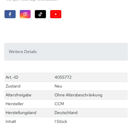
Weitere Details
Technisches
Wert
Art.-ID
4055772
Merkmal
Zustand
Neu
Altersfreigabe
Ohne Altersbeschränkung
Hersteller
CCM
Herstellungsland
Deutschland
Inhalt
1 Stück