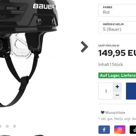
FARBE
GRÖSSE HELM
UVP 199,95 €
149,95 
Inhalt
1
Stück
Auf Lager, Lieferz
Wunschliste
* inkl. ges. MwSt. zzgl.
Ve