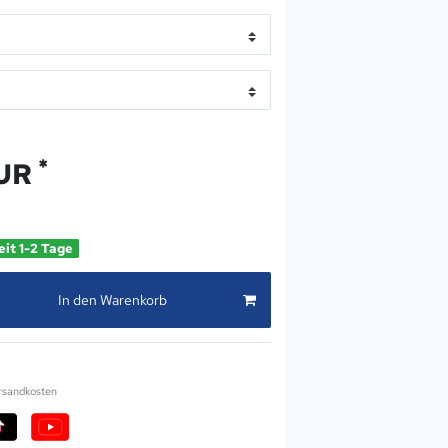
*
EUR
eit 1-2 Tage
In den Warenkorb
rsandkosten