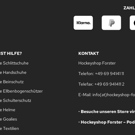
ZAH
ST HILFE?
KONTAKT
e Schlittschuhe
Hockeyshop Forster
le Handschuhe
Telefon: +49 69 94141 11
e Beinschutz
Telefax: +49 69 941411 2
e Ellbenbogenschützer
E-Mail: info(at)hockeyshop-fo
e Schulterschutz
le Helme
•
Besuche unseren Store vir
e Goalies
•
Hockeyshop Forster – Pod
 Textilien