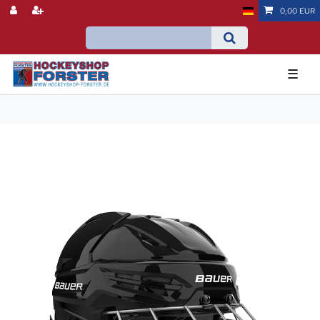
0,00 EUR
☰