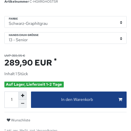
Artikelnummer
C-HGXRGHOSTSR
FARBE
HANDSCHUH GRÖSSE
UVP 359,95 €
*
289,90 EUR
Inhalt
1
Stück
Auf Lager, Lieferzeit 1-2 Tage
In den Warenkorb
Wunschliste
* inkl. ges. MwSt. zzgl.
Versandkosten