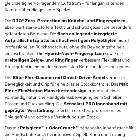
gleichzeitig hervorragendem Luftstrom – für langanhaltenden
Komfort über die gesamte Spielzeit.
Die
D3O® Zero-Protection an Knöchel und Fingerspitzen
absorbiert starke Stöße effektiv und schützt gezielt die besonders
gefährdeten Bereiche. Die
flach anliegende integrierte
Aufprallschutzplatte aus hochwertigem Polyethylen
bietet
professionellen Rückhandschutz, ohne die Bewegungsfreiheit
einzuschränken. Die
Hybrid-Nash-Fingerspitzen
sowie die
dreiteiligen Zeige- und Ringfinger
verbessern Flexibilität und
Stockgefühl in einem der sensibelsten Bereiche des Handschuhs.
Der
Elite-Flex-Daumen mit Direct-Drive-Ärmel
verbessert
Beweglichkeit und Grip für eine präzise Stockkontrolle. Das
Max
Flex + FlexMotion Manschettendesign
ermöglicht eine
vollständig natürliche Handgelenksbewegung beim Schießen,
Pässen und Puckhandling. Die
Sensalast PRO Innenhand mit
geprägter Verstärkung
liefert ein direktes, professionelles
Spielgefühl und optimale Verbindung zum Stock.
Das mit
Polygiene™ + OdorCrunch™
behandelte Innenfutter hält
die Handschuhe auch bei intensivem Spielbetrieb und Training