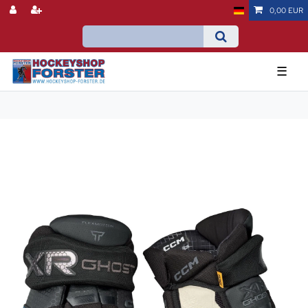
0,00 EUR
☰