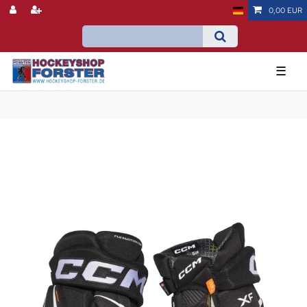
0,00 EUR
☰