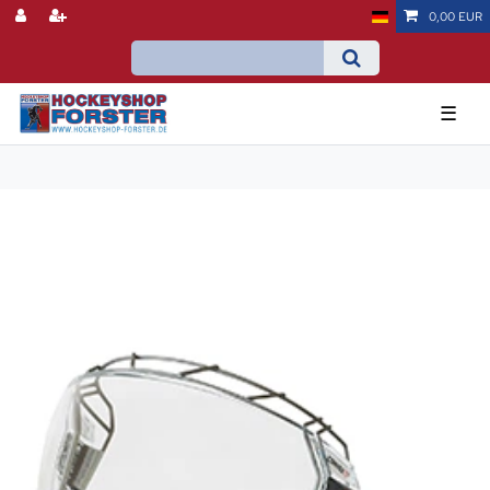
0,00 EUR
☰