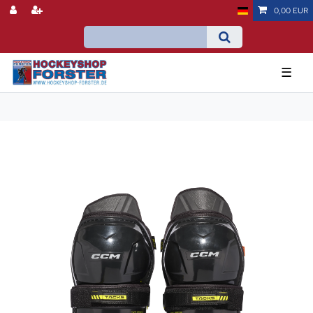
0,00 EUR
☰