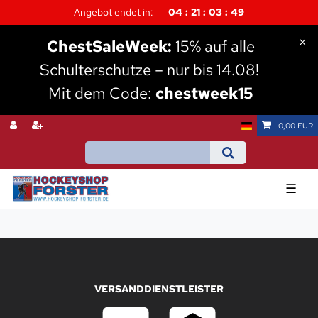
Angebot endet in:
04
21
03
48
×
Chest
SaleWeek:
15% auf alle
Schulterschutze – nur bis 14.08!
Mit dem Code:
chestweek15
0,00 EUR
☰
VERSANDDIENSTLEISTER