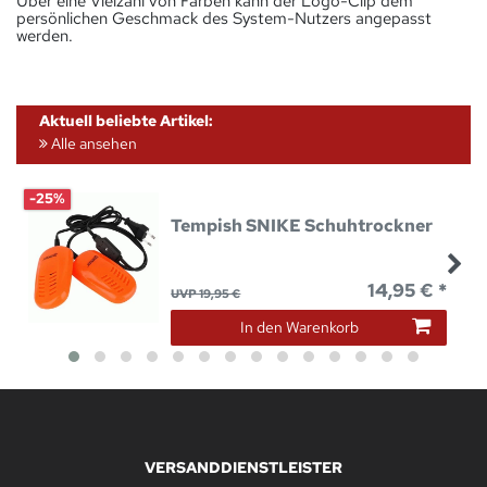
Über eine Vielzahl von Farben kann der Logo-Clip dem
persönlichen Geschmack des System-Nutzers angepasst
werden.
Aktuell beliebte Artikel:
Alle ansehen
-25%
Tempish SNIKE Schuhtrockner
14,95 € *
UVP 19,95 €
In den Warenkorb
VERSANDDIENSTLEISTER