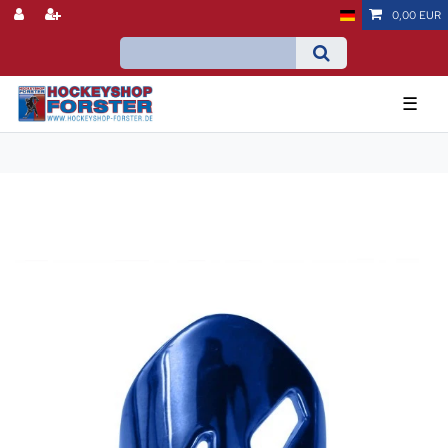
0,00 EUR
☰