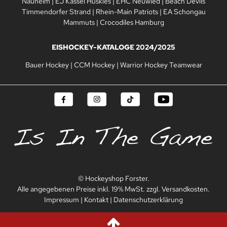
Nauheim
|
EJ Kassel Huskies
|
EHC Neuwied
|
Beach Devils
Timmendorfer Strand
|
Rhein-Main Patriots
|
EA Schongau
Mammuts
|
Crocodiles Hamburg
EISHOCKEY-KATALOGE 2024/2025
Bauer Hockey
|
CCM Hockey
|
Warrior Hockey Teamwear
© Hockeyshop Forster.
Alle angegebenen Preise inkl. 19% MwSt. zzgl. Versandkosten.
Impressum
|
Kontakt
|
Datenschutzerklärung