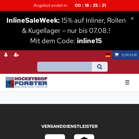
Angebot endet in:
00
18
25
21
×
I
nlineSaleWeek:
15% auf Inliner, Rollen
& Kugellager – nur bis 07.08.!
Mit dem Code:
inline15
0,00 EUR
☰
VERSANDDIENSTLEISTER