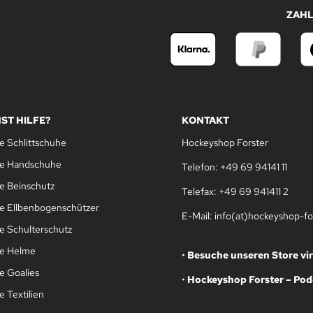
ZAH
ST HILFE?
KONTAKT
e Schlittschuhe
Hockeyshop Forster
le Handschuhe
Telefon: +49 69 94141 11
e Beinschutz
Telefax: +49 69 941411 2
e Ellbenbogenschützer
E-Mail: info(at)hockeyshop-fo
e Schulterschutz
le Helme
•
Besuche unseren Store vir
e Goalies
•
Hockeyshop Forster – Pod
 Textilien