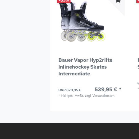
-39%
Bauer Vapor Hyp2rlite
Inlinehockey Skates
Intermediate
539,95 € *
UVP 879,95 €
*
inkl. ges. MwSt.
zzgl.
Versandkosten