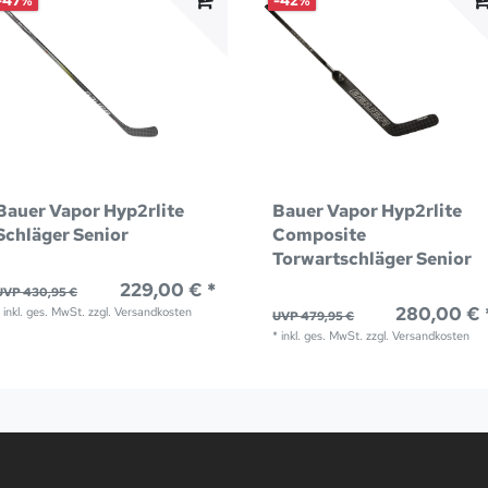
-47%
-42%
Bauer Vapor Hyp2rlite
Bauer Vapor Hyp2rlite
Schläger Senior
Composite
Torwartschläger Senior
229,00 € *
UVP 430,95 €
280,00 € 
*
inkl. ges. MwSt.
zzgl.
Versandkosten
UVP 479,95 €
*
inkl. ges. MwSt.
zzgl.
Versandkosten