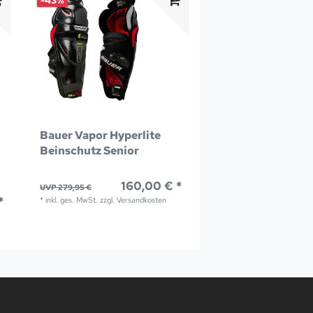
-43%
Bauer Vapor Hyperlite
Beinschutz Senior
160,00 € *
UVP 279,95 €
*
*
inkl. ges. MwSt.
zzgl.
Versandkosten