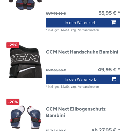
55,95 € *
UVP 79,90 €
In den Warenkorb
*
inkl. ges. MwSt.
zzgl.
Versandkosten
-29%
CCM Next Handschuhe Bambini
49,95 € *
UVP 69,90 €
In den Warenkorb
*
inkl. ges. MwSt.
zzgl.
Versandkosten
-20%
CCM Next Ellbogenschutz
Bambini
ab 27,95 € *
UVP 34,90 €