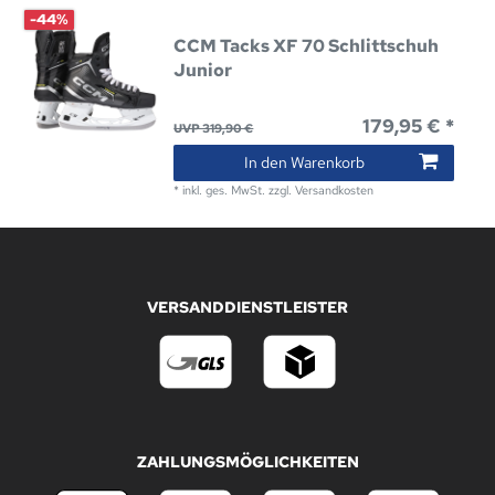
-44%
CCM Tacks XF 70 Schlittschuh
Junior
179,95 € *
UVP 319,90 €
In den Warenkorb
*
inkl. ges. MwSt.
zzgl.
Versandkosten
VERSANDDIENSTLEISTER
ZAHLUNGSMÖGLICHKEITEN