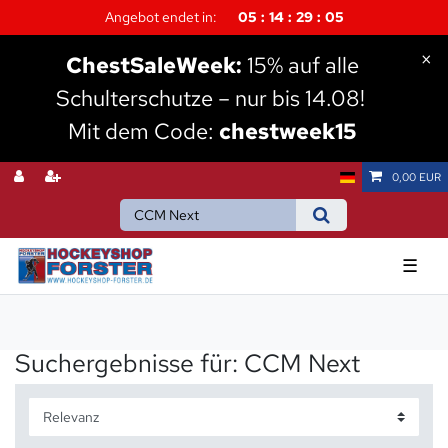
Angebot endet in:
05
14
29
05
×
Chest
SaleWeek:
15% auf alle
Schulterschutze – nur bis 14.08!
Mit dem Code:
chestweek15
0,00 EUR
☰
Suchergebnisse für: CCM Next