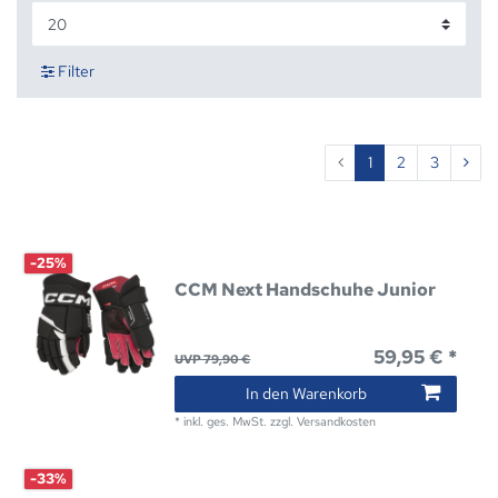
Filter
1
2
3
-25%
CCM Next Handschuhe Junior
59,95 € *
UVP 79,90 €
In den Warenkorb
*
inkl. ges. MwSt.
zzgl.
Versandkosten
-33%