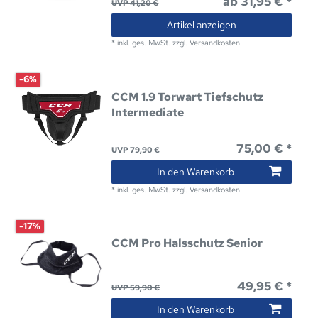
ab 31,95 € *
UVP 41,20 €
Artikel anzeigen
*
inkl. ges. MwSt.
zzgl.
Versandkosten
-6%
CCM 1.9 Torwart Tiefschutz
Intermediate
75,00 € *
UVP 79,90 €
In den Warenkorb
*
inkl. ges. MwSt.
zzgl.
Versandkosten
-17%
CCM Pro Halsschutz Senior
49,95 € *
UVP 59,90 €
In den Warenkorb