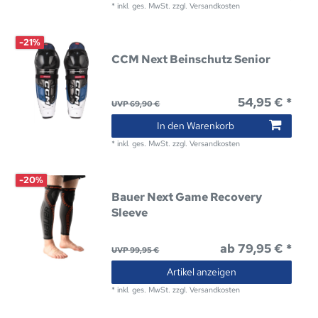
*
inkl. ges. MwSt.
zzgl.
Versandkosten
-21%
CCM Next Beinschutz Senior
54,95 € *
UVP 69,90 €
In den Warenkorb
*
inkl. ges. MwSt.
zzgl.
Versandkosten
-20%
Bauer Next Game Recovery
Sleeve
ab 79,95 € *
UVP 99,95 €
Artikel anzeigen
*
inkl. ges. MwSt.
zzgl.
Versandkosten